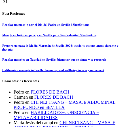
31
Post Recientes
Regalar un masaje por el Día del Padre en Sevilla | ShenSations
Masaje en futón en pareja en Sevilla para San Valentín | ShenSations
Prepararte para la Media Maratón de Sevilla 2026: cuida tu cuerpo antes, durante y
después
Regalar masajes en Navidad en Sevilla: bienestar que se siente y se recuerda
Californian massage in Seville: harmony and wellbeing in every movement
Comentarios Recientes
Pedro
en
FLORES DE BACH
Carmen
en
FLORES DE BACH
Pedro
en
CHI NEI TSANG – MASAJE ABDOMINAL
PROFUNDO en SEVILLA
Pedro
en
HABILIDADES+CONSCIENCIA =
METAHABILIDADES
María Jesús del campi
en
CHI NEI TSANG – MASAJE