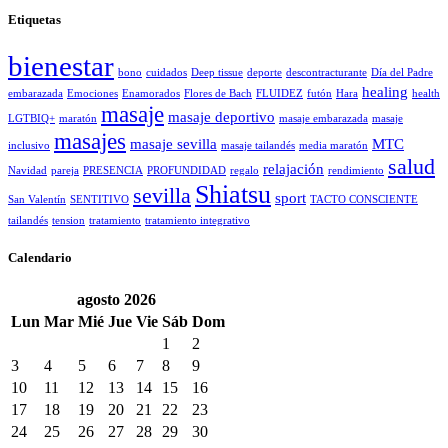
Etiquetas
bienestar
bono
cuidados
Deep tissue
deporte
descontracturante
Día del Padre
healing
embarazada
Emociones
Enamorados
Flores de Bach
FLUIDEZ
futón
Hara
health
masaje
masaje deportivo
LGTBIQ+
maratón
masaje embarazada
masaje
masajes
masaje sevilla
MTC
inclusivo
masaje tailandés
media maratón
salud
relajación
Navidad
pareja
PRESENCIA
PROFUNDIDAD
regalo
rendimiento
Shiatsu
sevilla
sport
San Valentín
SENTITIVO
TACTO CONSCIENTE
tailandés
tension
tratamiento
tratamiento integrativo
Calendario
agosto
2026
Lun
Mar
Mié
Jue
Vie
Sáb
Dom
1
2
3
4
5
6
7
8
9
10
11
12
13
14
15
16
17
18
19
20
21
22
23
24
25
26
27
28
29
30