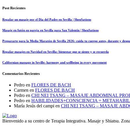
Post Recientes
Regalar un masaje por el Día del Padre en Sevilla | ShenSations
Masaje en futón en pareja en Sevilla para San Valentín | ShenSations
Prepararte para la Media Maratón de Sevilla 2026: cuida tu cuerpo antes, durante y despu
Regalar masajes en Navidad en Sevilla: bienestar que se siente y se recuerda
Californian massage in Seville: harmony and wellbeing in every movement
Comentarios Recientes
Pedro
en
FLORES DE BACH
Carmen
en
FLORES DE BACH
Pedro
en
CHI NEI TSANG – MASAJE ABDOMINAL PRO
Pedro
en
HABILIDADES+CONSCIENCIA = METAHABI
María Jesús del campi
en
CHI NEI TSANG – MASAJE AB
Bienvenido a su centro de Terapia Integrativa. Masaje y Shiatsu. Zona 