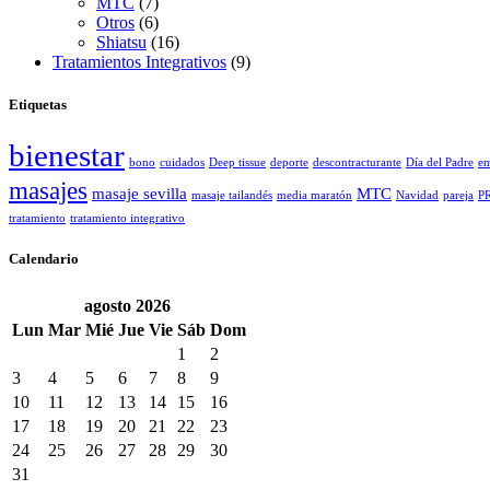
MTC
(7)
Otros
(6)
Shiatsu
(16)
Tratamientos Integrativos
(9)
Etiquetas
bienestar
bono
cuidados
Deep tissue
deporte
descontracturante
Día del Padre
em
masajes
masaje sevilla
MTC
masaje tailandés
media maratón
Navidad
pareja
P
tratamiento
tratamiento integrativo
Calendario
agosto
2026
Lun
Mar
Mié
Jue
Vie
Sáb
Dom
1
2
3
4
5
6
7
8
9
10
11
12
13
14
15
16
17
18
19
20
21
22
23
24
25
26
27
28
29
30
31