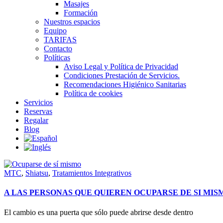
Masajes
Formación
Nuestros espacios
Equipo
TARIFAS
Contacto
Políticas
Aviso Legal y Política de Privacidad
Condiciones Prestación de Servicios.
Recomendaciones Higiénico Sanitarias
Política de cookies
Servicios
Reservas
Regalar
Blog
MTC
,
Shiatsu
,
Tratamientos Integrativos
A LAS PERSONAS QUE QUIEREN OCUPARSE DE SI MIS
El cambio es una puerta que sólo puede abrirse desde dentro