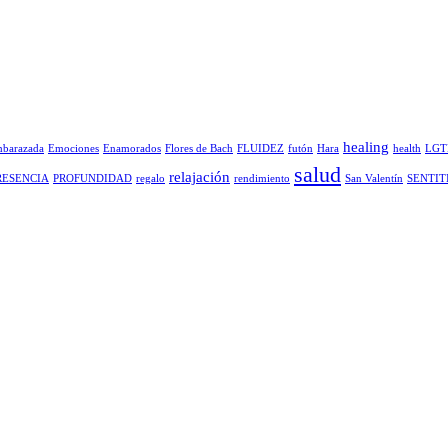
healing
barazada
Emociones
Enamorados
Flores de Bach
FLUIDEZ
futón
Hara
health
LGT
salud
relajación
RESENCIA
PROFUNDIDAD
regalo
rendimiento
San Valentín
SENTIT