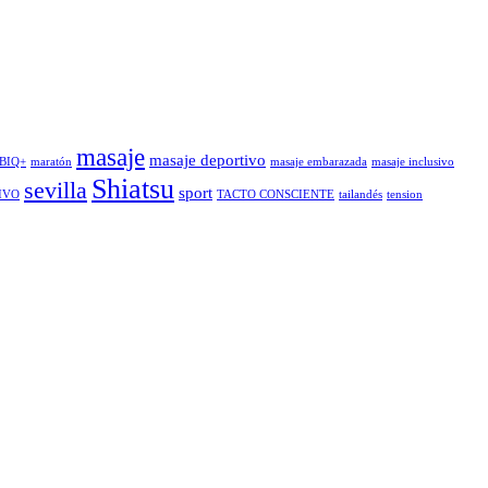
masaje
masaje deportivo
BIQ+
maratón
masaje embarazada
masaje inclusivo
Shiatsu
sevilla
sport
IVO
TACTO CONSCIENTE
tailandés
tension