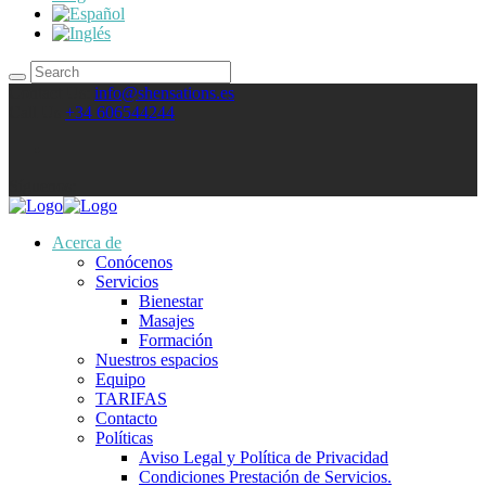
Contact Us:
info@shensations.es
Call Us
+34 606544244
Síguenos:
Acerca de
Conócenos
Servicios
Bienestar
Masajes
Formación
Nuestros espacios
Equipo
TARIFAS
Contacto
Políticas
Aviso Legal y Política de Privacidad
Condiciones Prestación de Servicios.