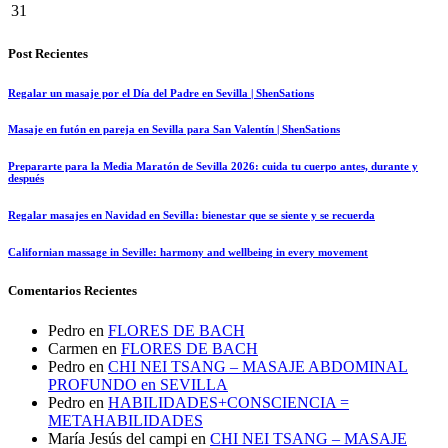
31
Post Recientes
Regalar un masaje por el Día del Padre en Sevilla | ShenSations
Masaje en futón en pareja en Sevilla para San Valentín | ShenSations
Prepararte para la Media Maratón de Sevilla 2026: cuida tu cuerpo antes, durante y
después
Regalar masajes en Navidad en Sevilla: bienestar que se siente y se recuerda
Californian massage in Seville: harmony and wellbeing in every movement
Comentarios Recientes
Pedro
en
FLORES DE BACH
Carmen
en
FLORES DE BACH
Pedro
en
CHI NEI TSANG – MASAJE ABDOMINAL
PROFUNDO en SEVILLA
Pedro
en
HABILIDADES+CONSCIENCIA =
METAHABILIDADES
María Jesús del campi
en
CHI NEI TSANG – MASAJE