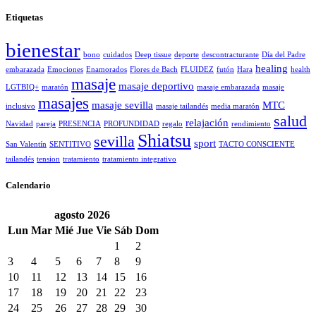
Etiquetas
bienestar
bono
cuidados
Deep tissue
deporte
descontracturante
Día del Padre
healing
embarazada
Emociones
Enamorados
Flores de Bach
FLUIDEZ
futón
Hara
health
masaje
masaje deportivo
LGTBIQ+
maratón
masaje embarazada
masaje
masajes
masaje sevilla
MTC
inclusivo
masaje tailandés
media maratón
salud
relajación
Navidad
pareja
PRESENCIA
PROFUNDIDAD
regalo
rendimiento
Shiatsu
sevilla
sport
San Valentín
SENTITIVO
TACTO CONSCIENTE
tailandés
tension
tratamiento
tratamiento integrativo
Calendario
agosto
2026
Lun
Mar
Mié
Jue
Vie
Sáb
Dom
1
2
3
4
5
6
7
8
9
10
11
12
13
14
15
16
17
18
19
20
21
22
23
24
25
26
27
28
29
30