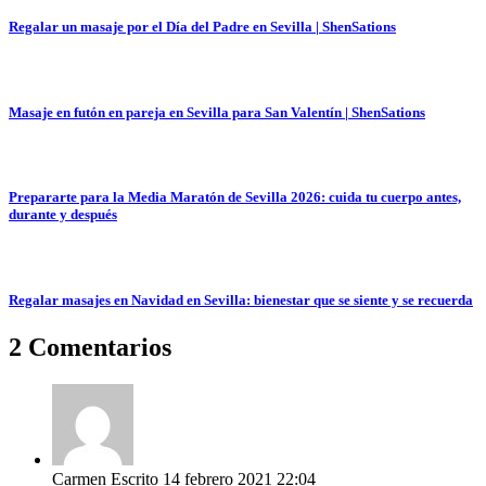
Regalar un masaje por el Día del Padre en Sevilla | ShenSations
Masaje en futón en pareja en Sevilla para San Valentín | ShenSations
Prepararte para la Media Maratón de Sevilla 2026: cuida tu cuerpo antes,
durante y después
Regalar masajes en Navidad en Sevilla: bienestar que se siente y se recuerda
2 Comentarios
Carmen
Escrito
14 febrero 2021
22:04