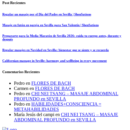
Post Recientes
Regalar un masaje por el Día del Padre en Sevilla | ShenSations
Masaje en futón en pareja en Sevilla para San Valentín | ShenSations
Prepararte para la Media Maratón de Sevilla 2026: cuida tu cuerpo antes, durante y
después
Regalar masajes en Navidad en Sevilla: bienestar que se siente y se recuerda
Californian massage in Seville: harmony and wellbeing in every movement
Comentarios Recientes
Pedro
en
FLORES DE BACH
Carmen
en
FLORES DE BACH
Pedro
en
CHI NEI TSANG – MASAJE ABDOMINAL
PROFUNDO en SEVILLA
Pedro
en
HABILIDADES+CONSCIENCIA =
METAHABILIDADES
María Jesús del campi
en
CHI NEI TSANG – MASAJE
ABDOMINAL PROFUNDO en SEVILLA