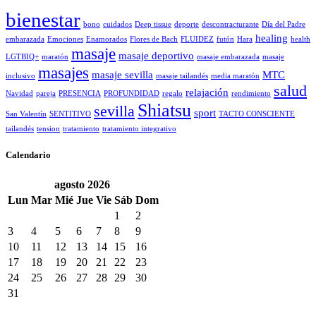
bienestar
bono
cuidados
Deep tissue
deporte
descontracturante
Día del Padre
healing
embarazada
Emociones
Enamorados
Flores de Bach
FLUIDEZ
futón
Hara
health
masaje
masaje deportivo
LGTBIQ+
maratón
masaje embarazada
masaje
masajes
masaje sevilla
MTC
inclusivo
masaje tailandés
media maratón
salud
relajación
Navidad
pareja
PRESENCIA
PROFUNDIDAD
regalo
rendimiento
Shiatsu
sevilla
sport
San Valentín
SENTITIVO
TACTO CONSCIENTE
tailandés
tension
tratamiento
tratamiento integrativo
Calendario
agosto
2026
Lun
Mar
Mié
Jue
Vie
Sáb
Dom
1
2
3
4
5
6
7
8
9
10
11
12
13
14
15
16
17
18
19
20
21
22
23
24
25
26
27
28
29
30
31