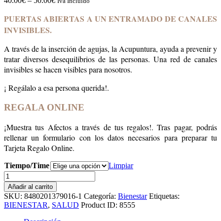
40.00
€
–
50.00
€
Iva Incluido
PUERTAS ABIERTAS A UN ENTRAMADO DE CANALES
INVISIBLES.
A través de la inserción de agujas, la Acupuntura, ayuda a prevenir y
tratar diversos desequilibrios de las personas. Una red de canales
invisibles se hacen visibles para nosotros.
¡ Regálalo a esa persona querida!.
REGALA ONLINE
¡Muestra tus Afectos a través de tus regalos!. Tras pagar, podrás
rellenar un formulario con los datos necesarios para preparar tu
Tarjeta Regalo Online.
Tiempo/Time
Limpiar
ACUPUNTURA
SEVILLA
Añadir al carrito
cantidad
SKU:
8480201379016-1
Categoría:
Bienestar
Etiquetas:
BIENESTAR
,
SALUD
Product ID:
8555