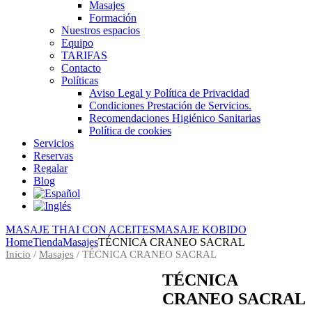
Masajes
Formación
Nuestros espacios
Equipo
TARIFAS
Contacto
Políticas
Aviso Legal y Política de Privacidad
Condiciones Prestación de Servicios.
Recomendaciones Higiénico Sanitarias
Política de cookies
Servicios
Reservas
Regalar
Blog
MASAJE THAI CON ACEITES
MASAJE KOBIDO
Home
Tienda
Masajes
TÉCNICA CRANEO SACRAL
Inicio
/
Masajes
/ TÉCNICA CRANEO SACRAL
TÉCNICA
CRANEO SACRAL