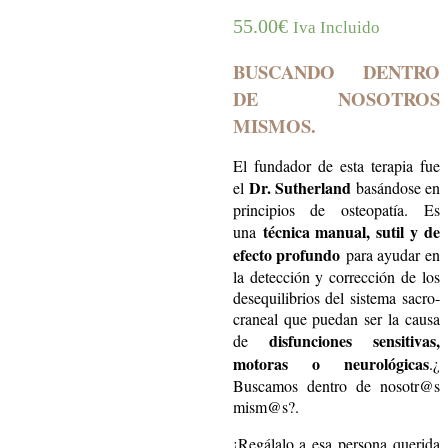
55.00
€
Iva Incluido
BUSCANDO DENTRO
DE NOSOTROS
MISMOS
.
El fundador de esta terapia fue
Dr. Sutherland
el
basándose en
principios de osteopatía. Es
técnica manual, sutil y de
una
efecto profundo
para ayudar en
la detección y corrección de los
desequilibrios del sistema sacro-
craneal que puedan ser la causa
disfunciones sensitivas,
de
motoras o neurológicas
.¿
Buscamos dentro de nosotr@s
mism@s?.
¡Regálalo a esa persona querida