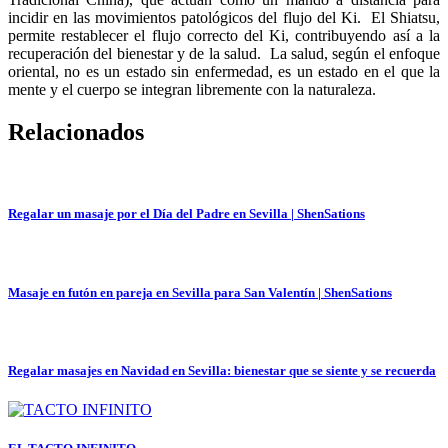
incidir en las movimientos patológicos del flujo del Ki. El Shiatsu,
permite restablecer el flujo correcto del Ki, contribuyendo así a la
recuperación del bienestar y de la salud. La salud, según el enfoque
oriental, no es un estado sin enfermedad, es un estado en el que la
mente y el cuerpo se integran libremente con la naturaleza.
Relacionados
Regalar un masaje por el Día del Padre en Sevilla | ShenSations
Masaje en futón en pareja en Sevilla para San Valentín | ShenSations
Regalar masajes en Navidad en Sevilla: bienestar que se siente y se recuerda