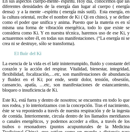
En sus aspectos cuerpo-mente- espíritu. Hoy día, conocemos que las
diferentes densidades de la energía dan lugar al cuerpo ( energía
densa) y a la mente –espíritu ( energía más sutil). Esta energía, en
la cultura oriental, recibe el nombre de Ki ( Qi en chino), y se define
como el poder que unifica y anima. Puesto que la materia es en sí
misma una forma de vibración energética, todo lo que existe se
considera como Ki. Y en nuestra técnica, haremos uso de ese Ki, y
actuaremos sobre él, en todas sus manifestaciones. (“La energía ni se
crea ni se destruye, sólo se transforma).
El fluir del Ki
La esencia de la vida es el latir ininterrumpido, fluido y constante del
corazón y la acción del respirar. Vitalidad, bienestar, integridad,
flexibilidad, focalización,…etc, son manifestaciones de abundancia
y fluidez en el Ki; por ende, sentir dolor, tensión, obsesión,
cansancio, apatía, …etc, son manifestaciones de estancamiento,
bloqueo o insuficiencia de Ki.
Este Ki, está fuera y dentro de nosotros; se encuentra en todo lo que
nos rodea, y lo interiorizamos con la concepción. Tras el nacimiento,
éste se va reponiendo a través de nuestra respiración y de la ingesta
de comida. Interiormente, circula dentro de los llamados meridianos
o canales energéticos, y podemos acceder a ellos, a través de los
tsubos o resonadores (puntos acupunturales de la Medicina
Tradicional China), que actúan como un mando a distancia para