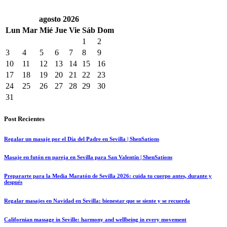
agosto
2026
Lun
Mar
Mié
Jue
Vie
Sáb
Dom
1
2
3
4
5
6
7
8
9
10
11
12
13
14
15
16
17
18
19
20
21
22
23
24
25
26
27
28
29
30
31
Post Recientes
Regalar un masaje por el Día del Padre en Sevilla | ShenSations
Masaje en futón en pareja en Sevilla para San Valentín | ShenSations
Prepararte para la Media Maratón de Sevilla 2026: cuida tu cuerpo antes, durante y
después
Regalar masajes en Navidad en Sevilla: bienestar que se siente y se recuerda
Californian massage in Seville: harmony and wellbeing in every movement