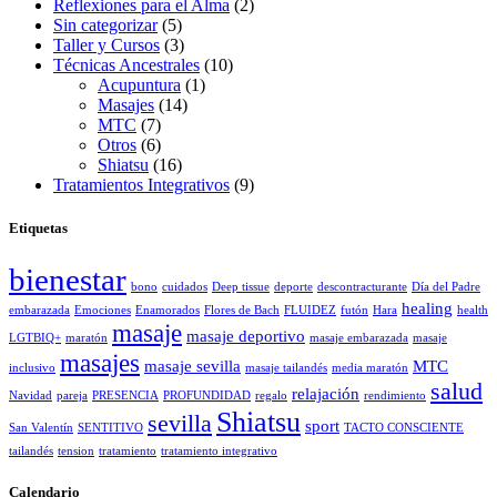
Reflexiones para el Alma
(2)
Sin categorizar
(5)
Taller y Cursos
(3)
Técnicas Ancestrales
(10)
Acupuntura
(1)
Masajes
(14)
MTC
(7)
Otros
(6)
Shiatsu
(16)
Tratamientos Integrativos
(9)
Etiquetas
bienestar
bono
cuidados
Deep tissue
deporte
descontracturante
Día del Padre
healing
embarazada
Emociones
Enamorados
Flores de Bach
FLUIDEZ
futón
Hara
health
masaje
masaje deportivo
LGTBIQ+
maratón
masaje embarazada
masaje
masajes
masaje sevilla
MTC
inclusivo
masaje tailandés
media maratón
salud
relajación
Navidad
pareja
PRESENCIA
PROFUNDIDAD
regalo
rendimiento
Shiatsu
sevilla
sport
San Valentín
SENTITIVO
TACTO CONSCIENTE
tailandés
tension
tratamiento
tratamiento integrativo
Calendario